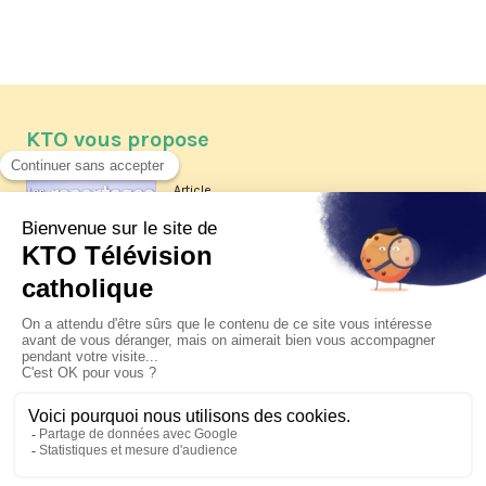
KTO vous propose
Article
Les reportages d'été 2026 de KTO
Article
La visite pastorale du pape Léon
XIV à Assise à suivre sur KTO le
jeudi 6 août
Article
Le pape en Uruguay, Argentine et
Pérou du 6 au 17 novembre 2026