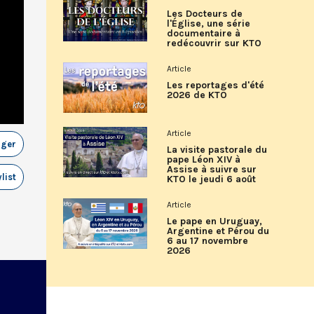
Les Docteurs de
l'Église, une série
documentaire à
redécouvrir sur KTO
Article
Les reportages d'été
2026 de KTO
Article
ager
La visite pastorale du
pape Léon XIV à
Assise à suivre sur
list
KTO le jeudi 6 août
Article
Le pape en Uruguay,
Argentine et Pérou du
6 au 17 novembre
2026