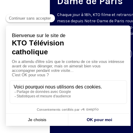
Dame de Paris
Chaque jour à 18h, KTO filme et retrans
messe depuis Notre-Dame de Paris rouv
Les textes des Vêpres et de la messe so
presque toujours ceux qu’indiquent le s
www.aelf.org
.
Visiter la page de l'émission