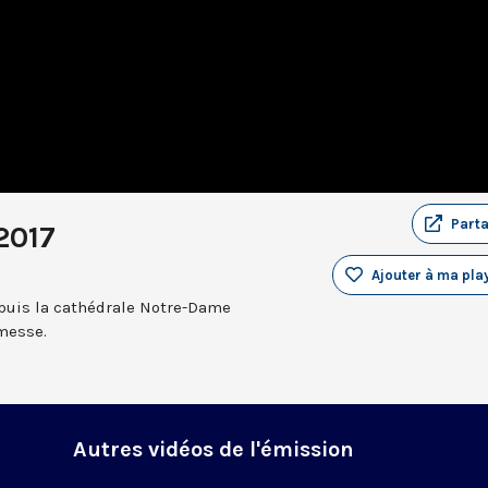
Part
2017
Ajouter à ma play
epuis la cathédrale Notre-Dame
 messe.
Autres vidéos de l'émission