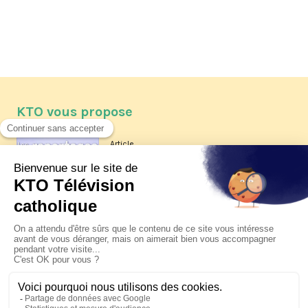
KTO vous propose
Article
Les reportages d'été 2026 de KTO
Article
La visite pastorale du pape Léon
XIV à Assise à suivre sur KTO le
jeudi 6 août
Article
Le pape en Uruguay, Argentine et
Pérou du 6 au 17 novembre 2026