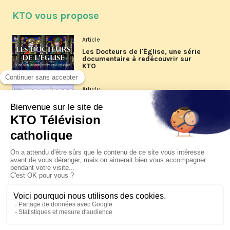
KTO vous propose
Article
Les Docteurs de l'Église, une série
documentaire à redécouvrir sur
KTO
Article
Les reportages d'été 2026 de KTO
Article
La visite pastorale du pape Léon
XIV à Assise à suivre sur KTO le
jeudi 6 août
Article
Le pape en Uruguay, Argentine et
Pérou du 6 au 17 novembre 2026