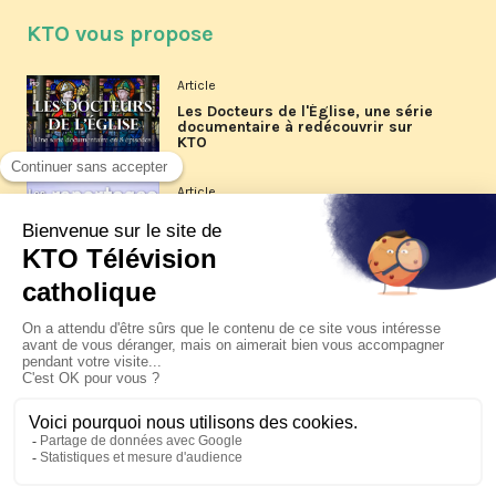
KTO vous propose
Article
Les Docteurs de l'Église, une série
documentaire à redécouvrir sur
KTO
Article
Les reportages d'été 2026 de KTO
Article
La visite pastorale du pape Léon
XIV à Assise à suivre sur KTO le
jeudi 6 août
Article
Le pape en Uruguay, Argentine et
Pérou du 6 au 17 novembre 2026