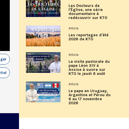
Les Docteurs de
l'Église, une série
documentaire à
redécouvrir sur KTO
Article
Les reportages d'été
2026 de KTO
Article
ager
La visite pastorale du
pape Léon XIV à
Assise à suivre sur
list
KTO le jeudi 6 août
Article
Le pape en Uruguay,
Argentine et Pérou du
6 au 17 novembre
2026