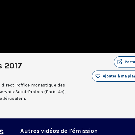
Part
s 2017
Ajouter à ma play
 direct l’office monastique des
Gervais-Saint-Protais (Paris 4e),
e Jérusalem.
s
Autres vidéos de l'émission