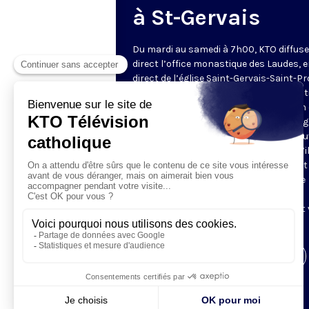
à St-Gervais
Du mardi au samedi à 7h00, KTO diffuse
direct l’office monastique des Laudes, 
direct de l’église Saint-Gervais-Saint-Pr
(Paris IVe), avec les Fraternités Monas
de Jérusalem. Les Laudes – dont le nom
dérivé du terme latin qui signifie "louang
sont d’abord la prière de louange qui ou
journée pour remercier Dieu du don qu’i
fait de ce jour nouveau, et le placer tout
entier sous son regard. Mais son heure
matinale éveille aussi le souvenir de la
Résurrection du Seigneur, "soleil levant
nous visiter" (Lc 1,28).
Visiter la page de l'émission