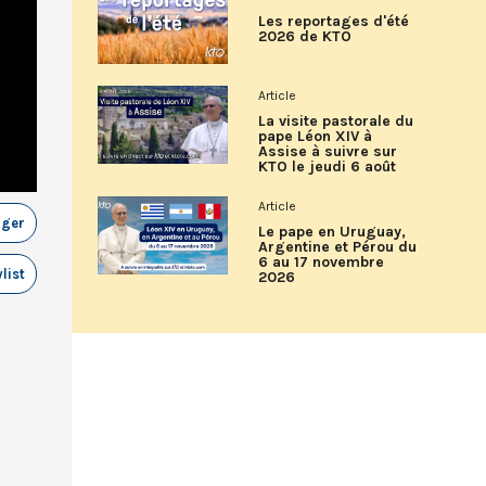
Les reportages d'été
2026 de KTO
Article
La visite pastorale du
pape Léon XIV à
Assise à suivre sur
KTO le jeudi 6 août
Article
ager
Le pape en Uruguay,
Argentine et Pérou du
6 au 17 novembre
list
2026