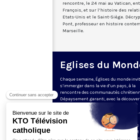
rencontre, le 24 mai au Vatican, en
François, et sur l’histoire des rela
Etats-Unis et le Saint-Siège. Décry
Pont, professeur en histoire contem
Marseille.
Eglises du Mond
Chaque semaine, Églises du monde invit
s’immerger dans la vie d’un pays, à la
rencontre des communautés chrétienn
Dépaysement garanti, avec la découver
des spécificités et du rayonnement de
l’Église catholique ou de ses difficultés.
delà de l’actualité, il s’agit aussi de
comprendre les grands enjeux du pays 
contribution que les chrétiens peuvent
apporter à la société. Présenté par Mar