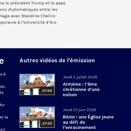
tre le président Trump et le pape
tions diplomatiques entre les
ptage avec Blandine Chelini-
poraine à l’Université d’Aix-
e
Autres vidéos de l'émission
e à
Jeudi 2 juillet 2026
Arménie : l’âme
es.
chrétienne d’une
27:00
te
nation
 Au-
Jeudi 25 juin 2026
Bénin : une Église jeune
et la
au défi de
27:03
l’enracinement
ion