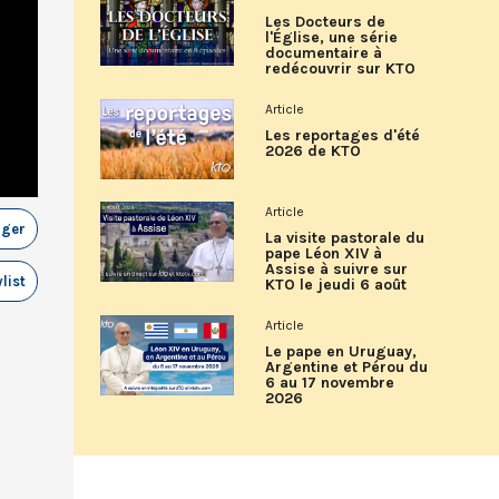
Les Docteurs de
l'Église, une série
documentaire à
redécouvrir sur KTO
Article
Les reportages d'été
2026 de KTO
Article
ager
La visite pastorale du
pape Léon XIV à
Assise à suivre sur
list
KTO le jeudi 6 août
Article
Le pape en Uruguay,
Argentine et Pérou du
6 au 17 novembre
2026