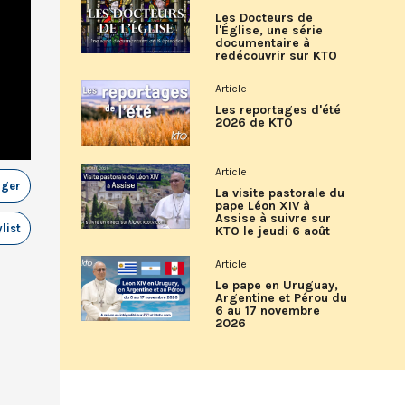
Les Docteurs de
l'Église, une série
documentaire à
redécouvrir sur KTO
Article
Les reportages d'été
2026 de KTO
Article
ager
La visite pastorale du
pape Léon XIV à
Assise à suivre sur
list
KTO le jeudi 6 août
Article
Le pape en Uruguay,
Argentine et Pérou du
6 au 17 novembre
2026