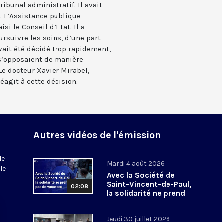
tribunal administratif. Il avait
 L’Assistance publique -
si le Conseil d’Etat. Il a
ursuivre les soins, d’une part
vait été décidé trop rapidement,
 s’opposaient de manière
Le docteur Xavier Mirabel,
réagit à cette décision.
Autres vidéos de l'émission
de
Mardi 4 août 2026
le
Avec la Société de
Saint-Vincent-de-Paul,
02:08
la solidarité ne prend
pas de vacances
Jeudi 30 juillet 2026