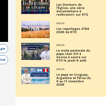
Les Docteurs de
l'Église, une série
documentaire à
redécouvrir sur KTO
Article
Les reportages d'été
2026 de KTO
Article
ager
La visite pastorale du
pape Léon XIV à
Assise à suivre sur
list
KTO le jeudi 6 août
Article
Le pape en Uruguay,
Argentine et Pérou du
6 au 17 novembre
2026