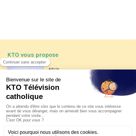
KTO vous propose
Article
Les reportages d'été 2026 de KTO
Article
La visite pastorale du pape Léon
XIV à Assise à suivre sur KTO le
jeudi 6 août
Article
Le pape en Uruguay, Argentine et