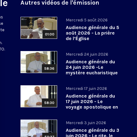
le
Autres vidéos de l'émission
ns
Mercredi 5 août 2026
se
Audience générale du 5
tte
août 2026 - La prière
01:00
de l’Église
n.
TO.
Mercredi 24 juin 2026
Audience générale du
24 juin 2026 -Le
58:36
mystère eucharistique
Mercredi 17 juin 2026
Audience générale du
17 juin 2026 - Le
58:30
voyage apostolique en
Espagne
Mercredi 3 juin 2026
Audience générale du 3
juin 2026 - Le rite, le
50:37