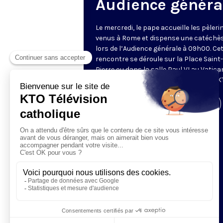
Audience généra
Le mercredi, le pape accueille les pèleri
venus à Rome et dispense une catéchè
lors de l’Audience générale à 09h00. Ce
rencontre se déroule sur la Place Saint-
Pierre ou dans la salle Paul VI au Vatica
Retransmise et traduite en direct par K
Visiter la page de l'émission