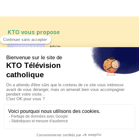
KTO vous propose
Article
Les reportages d'été 2026 de KTO
Article
La visite pastorale du pape Léon
XIV à Assise à suivre sur KTO le
jeudi 6 août
Article
Le pape en Uruguay, Argentine et
Pérou du 6 au 17 novembre 2026