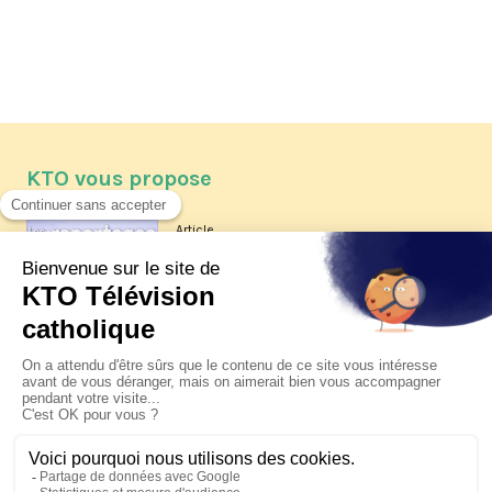
KTO vous propose
Article
Les reportages d'été 2026 de KTO
Article
La visite pastorale du pape Léon
XIV à Assise à suivre sur KTO le
jeudi 6 août
Article
Le pape en Uruguay, Argentine et
Pérou du 6 au 17 novembre 2026