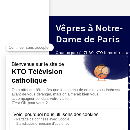
Vêpres à Notre-
Dame de Paris
Chaque jour à 17h30, KTO filme et retr
les Vêpres depuis Notre-Dame de Paris
rouverte. Les Vêpres font partie des He
de l’Office divin, c’est la prière solennel
soir. L’office de Vêpres comprend, aprè
l’introduction, une hymne, deux Psaum
Cantique du Nouveau Testament, une le
brève, le chant d’actions de grâces du
Magnificat, les prières d’intercession e
brève oraison. Les textes des Vêpres et 
messe sont presque toujours ceux
qu’indiquent le site
www.aelf.org
.