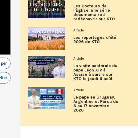
Les Docteurs de
l'Église, une série
documentaire à
redécouvrir sur KTO
Article
Les reportages d'été
2026 de KTO
Article
ager
La visite pastorale du
pape Léon XIV à
Assise à suivre sur
list
KTO le jeudi 6 août
Article
Le pape en Uruguay,
Argentine et Pérou du
6 au 17 novembre
2026