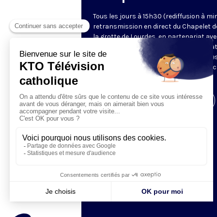
Tous les jours à 15h30 (rediffusion à min
retransmission en direct du Chapelet d
la grotte de Lourdes, en partenariat ave
Sanctuaires. Chaque jour, l'une des qua
méditations des mystères du Rosaire e
proposée en communion de prière avec
pèlerins à Lourdes.
Visiter la page de l'émission