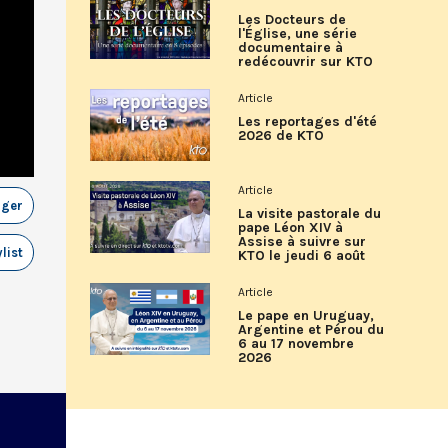
Les Docteurs de
l'Église, une série
documentaire à
redécouvrir sur KTO
Article
Les reportages d'été
2026 de KTO
Article
ager
La visite pastorale du
pape Léon XIV à
Assise à suivre sur
list
KTO le jeudi 6 août
Article
Le pape en Uruguay,
Argentine et Pérou du
6 au 17 novembre
2026