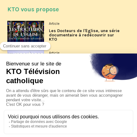
KTO vous propose
Article
Les Docteurs de l'Église, une série
documentaire à redécouvrir sur
KTO
Article
Les reportages d'été 2026 de KTO
Article
La visite pastorale du pape Léon
XIV à Assise à suivre sur KTO le
jeudi 6 août
Article
Le pape en Uruguay, Argentine et
Pérou du 6 au 17 novembre 2026