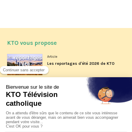
KTO vous propose
Article
Les reportages d'été 2026 de KTO
Article
La visite pastorale du pape Léon
XIV à Assise à suivre sur KTO le
jeudi 6 août
Article
Le pape en Uruguay, Argentine et
Pérou du 6 au 17 novembre 2026