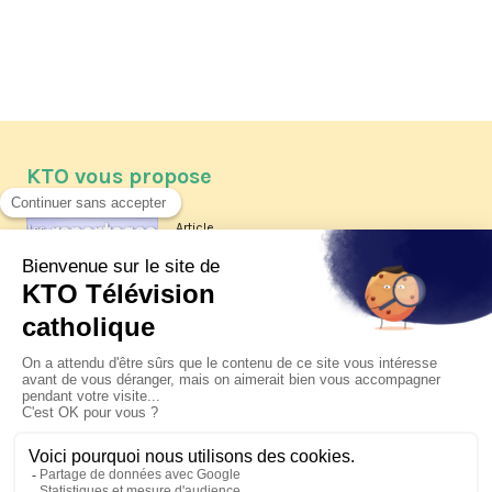
KTO vous propose
Article
Les reportages d'été 2026 de KTO
Article
La visite pastorale du pape Léon
XIV à Assise à suivre sur KTO le
jeudi 6 août
Article
Le pape en Uruguay, Argentine et
Pérou du 6 au 17 novembre 2026