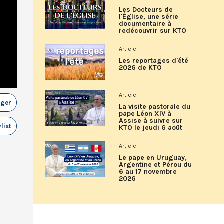
Les Docteurs de
l'Église, une série
documentaire à
redécouvrir sur KTO
Article
Les reportages d'été
2026 de KTO
Article
ager
La visite pastorale du
pape Léon XIV à
Assise à suivre sur
list
KTO le jeudi 6 août
Article
Le pape en Uruguay,
Argentine et Pérou du
6 au 17 novembre
2026