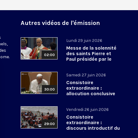
Autres vidéos de l'émission
s
Lundi 29 juin 2026
els,
Messe de la solennité
des
des saints Pierre et
02:00
Rome.
Paul présidée par le
pape Léon XIV - 29 juin
2026
Samedi 27 juin 2026
Consistoire
extraordinaire :
30:00
allocution conclusive
du pape Léon XIV et Te
Deum - 27 juin 2026
Vendredi 26 juin 2026
Consistoire
extraordinaire :
29:00
discours introductif du
pape Léon XIV - 26 juin