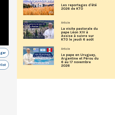
Les reportages d'été
2026 de KTO
Article
La visite pastorale du
pape Léon XIV à
Assise à suivre sur
KTO le jeudi 6 août
Article
ager
Le pape en Uruguay,
Argentine et Pérou du
6 au 17 novembre
list
2026