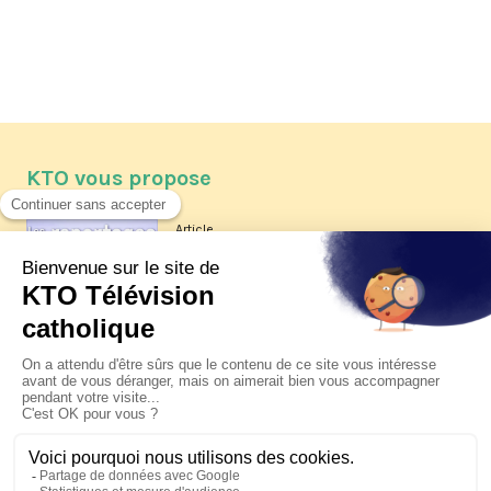
KTO vous propose
Article
Les reportages d'été 2026 de KTO
Article
La visite pastorale du pape Léon
XIV à Assise à suivre sur KTO le
jeudi 6 août
Article
Le pape en Uruguay, Argentine et
Pérou du 6 au 17 novembre 2026