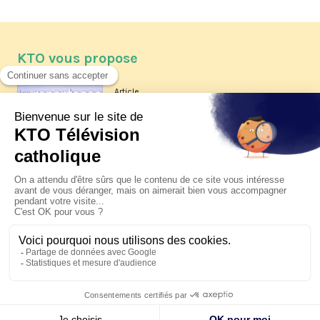
KTO vous propose
Article
Les reportages d'été 2026 de KTO
Article
La visite pastorale du pape Léon
XIV à Assise à suivre sur KTO le
jeudi 6 août
Article
Le pape en Uruguay, Argentine et
Pérou du 6 au 17 novembre 2026