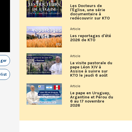
Les Docteurs de
l'Église, une série
documentaire à
redécouvrir sur KTO
Article
Les reportages d'été
2026 de KTO
Article
ager
La visite pastorale du
pape Léon XIV à
Assise à suivre sur
list
KTO le jeudi 6 août
Article
Le pape en Uruguay,
Argentine et Pérou du
6 au 17 novembre
2026