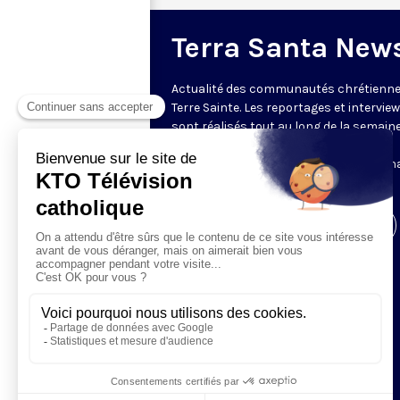
Terra Santa New
Actualité des communautés chrétienne
Terre Sainte. Les reportages et intervie
sont réalisés tout au long de la semain
le Centre des Médias de la Custodie
Franciscaine de Terre Sainte. En parten
avec le Franciscan Media Center.
Visiter la page de l'émission