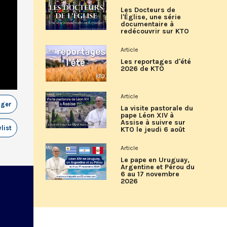
Les Docteurs de
l'Église, une série
documentaire à
redécouvrir sur KTO
Article
Les reportages d'été
2026 de KTO
Article
ager
La visite pastorale du
pape Léon XIV à
Assise à suivre sur
list
KTO le jeudi 6 août
Article
Le pape en Uruguay,
Argentine et Pérou du
6 au 17 novembre
2026