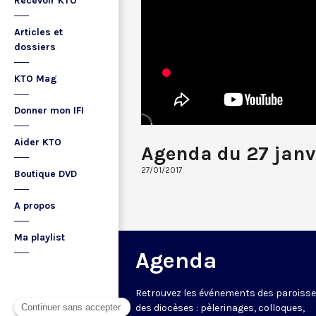
Recevoir KTO
Articles et
dossiers
KTO Mag
Donner mon IFI
Aider KTO
Agenda du 27 janv
27/01/2017
Boutique DVD
A propos
Ma playlist
Agenda
Retrouvez les événements des paroisse
des diocèses : pèlerinages, colloques,