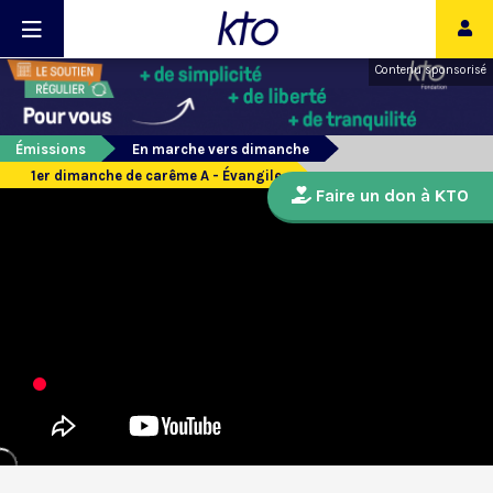
Contenu sponsorisé
Émissions
En marche vers dimanche
1er dimanche de carême A - Évangile
Faire un don à KTO