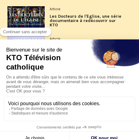
Article
Les Docteurs de l'Église, une série
documentaire à redécouvrir sur
KTO
Article
Les reportages d'été 2026 de KTO
Article
La visite pastorale du pape Léon
XIV à Assise à suivre sur KTO le
jeudi 6 août
Article
Le pape en Uruguay, Argentine et
Pérou du 6 au 17 novembre 2026