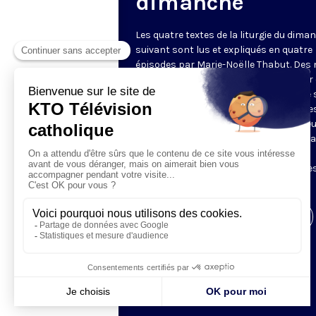
dimanche
Les quatre textes de la liturgie du dima
suivant sont lus et expliqués en quatre
épisodes par Marie-Noëlle Thabut. Des
simples et lumineux pour aller au cœur 
Révélation biblique, entrer dans ce que 
Luc appelle « l’intelligence des Écritures
Chaque jour, vivez avec la Parole de Dieu
Lundi, la première lecture ; mardi, le ps
mercredi, la deuxième lecture ; jeudi,
l’Évangile ; vendredi, les quatre épisodes
suite.
Visiter la page de l'émission