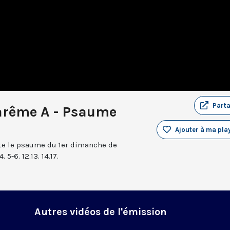
Part
arême A - Psaume
Ajouter à ma play
te le psaume du 1er dimanche de
5-6. 12.13. 14.17.
Autres vidéos de l'émission