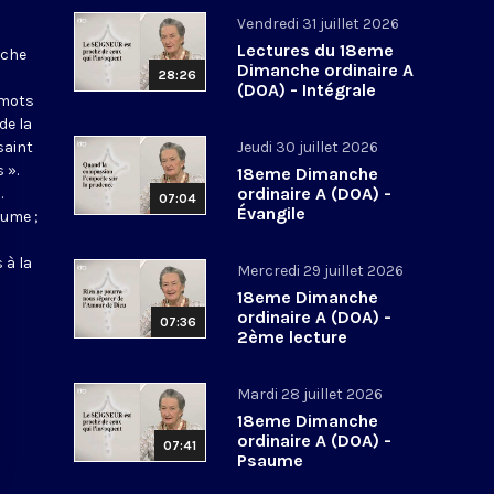
Vendredi 31 juillet 2026
Lectures du 18eme
nche
Dimanche ordinaire A
28:26
(DOA) - Intégrale
 mots
de la
saint
Jeudi 30 juillet 2026
 ».
18eme Dimanche
ordinaire A (DOA) -
.
07:04
Évangile
aume ;
 à la
Mercredi 29 juillet 2026
18eme Dimanche
ordinaire A (DOA) -
07:36
2ème lecture
Mardi 28 juillet 2026
18eme Dimanche
ordinaire A (DOA) -
07:41
Psaume