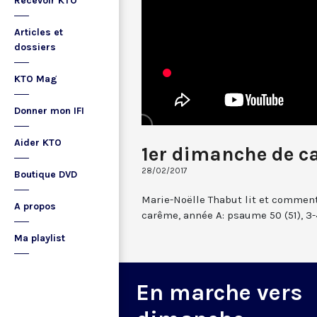
Recevoir KTO
Articles et
dossiers
KTO Mag
Donner mon IFI
Aider KTO
1er dimanche de c
28/02/2017
Boutique DVD
Marie-Noëlle Thabut lit et commen
A propos
carême, année A: psaume 50 (51), 3-4. 
Ma playlist
En marche vers