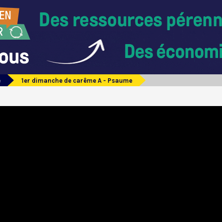
e
1er dimanche de carême A - Psaume