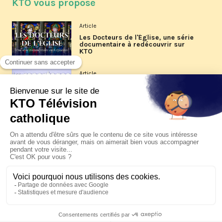
KTO vous propose
Article
Les Docteurs de l'Église, une série
documentaire à redécouvrir sur
KTO
Article
Les reportages d'été 2026 de KTO
Article
La visite pastorale du pape Léon
XIV à Assise à suivre sur KTO le
jeudi 6 août
Article
Le pape en Uruguay, Argentine et
Pérou du 6 au 17 novembre 2026