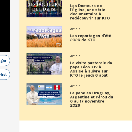
Les Docteurs de
l'Église, une série
documentaire à
redécouvrir sur KTO
Article
Les reportages d'été
2026 de KTO
Article
ager
La visite pastorale du
pape Léon XIV à
Assise à suivre sur
list
KTO le jeudi 6 août
Article
Le pape en Uruguay,
Argentine et Pérou du
6 au 17 novembre
2026