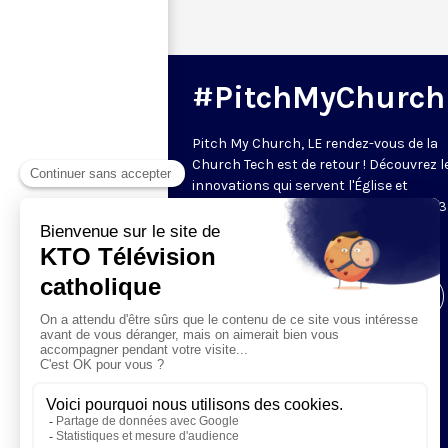
#PitchMyChurch
Pitch My Church, LE rendez-vous de la
Church Tech est de retour ! Découvrez l
innovations qui servent l'Église et
l'évangélisation le mercredi 14 juin 2023
est partenaire de l'événement et
retransmettra la soirée.
Visiter la page de l'émission