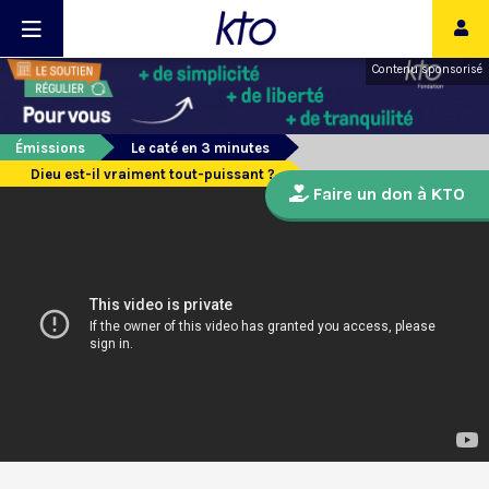
Contenu sponsorisé
Émissions
Le caté en 3 minutes
Dieu est-il vraiment tout-puissant ?
Faire un don à KTO