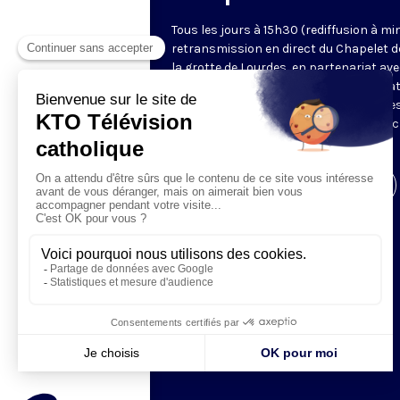
Tous les jours à 15h30 (rediffusion à min
retransmission en direct du Chapelet d
la grotte de Lourdes, en partenariat ave
Sanctuaires. Chaque jour, l'une des qua
méditations des mystères du Rosaire e
proposée en communion de prière avec
pèlerins à Lourdes.
Visiter la page de l'émission