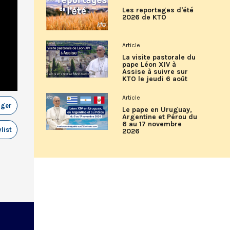
Les reportages d'été
2026 de KTO
Article
La visite pastorale du
pape Léon XIV à
Assise à suivre sur
KTO le jeudi 6 août
Article
ager
Le pape en Uruguay,
Argentine et Pérou du
6 au 17 novembre
list
2026