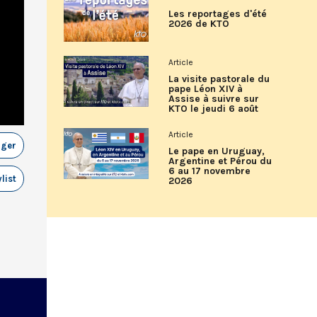
Les reportages d'été
2026 de KTO
Article
La visite pastorale du
pape Léon XIV à
Assise à suivre sur
KTO le jeudi 6 août
Article
ager
Le pape en Uruguay,
Argentine et Pérou du
6 au 17 novembre
list
2026