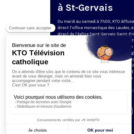
à St-Gervais
Du mardi au samedi à 7h00, KTO diffuse
direct l’office monastique des Laudes, 
direct de l’église Saint-Gervais-Saint-Pr
(Paris IVe), avec les Fraternités Monas
de Jérusalem. Les Laudes – dont le nom
dérivé du terme latin qui signifie "louang
sont d’abord la prière de louange qui ou
journée pour remercier Dieu du don qu’i
fait de ce jour nouveau, et le placer tout
entier sous son regard. Mais son heure
matinale éveille aussi le souvenir de la
Résurrection du Seigneur, "soleil levant
nous visiter" (Lc 1,28).
Visiter la page de l'émission