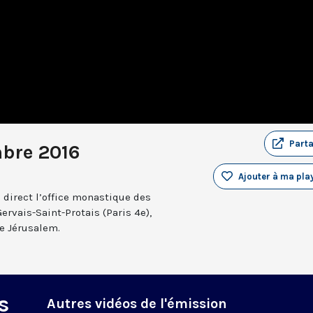
Part
bre 2016
Ajouter à ma play
 direct l’office monastique des
Gervais-Saint-Protais (Paris 4e),
e Jérusalem.
s
Autres vidéos de l'émission