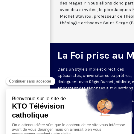
des Mages ? Nous allons donc parti
avec deux invités, le père Jacques 
Michel Stavrou, professeur de Théo
théologie orthodoxe Saint-Serge (Pa
La Foi prise au 
Dans un style simple et direct, des
spécialistes, universitaires ou prêtres,
dialoguent avec Régis Burnet, bibliste, 
apportant des réponses aux questions
nous pouvons nous poser sur la foi, la
liturgie, de grandes figures chrétiennes.
Visiter la page de l'émission