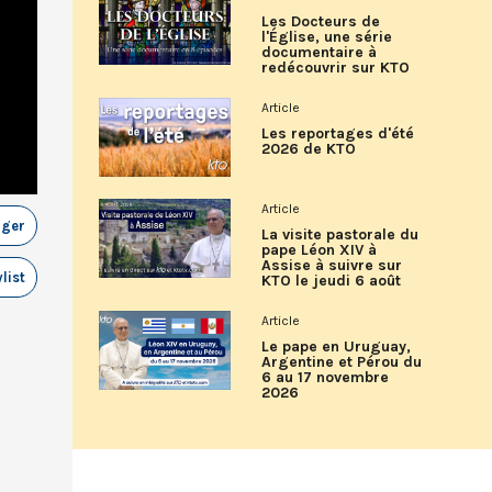
Les Docteurs de
l'Église, une série
documentaire à
redécouvrir sur KTO
Article
Les reportages d'été
2026 de KTO
Article
ager
La visite pastorale du
pape Léon XIV à
Assise à suivre sur
list
KTO le jeudi 6 août
Article
Le pape en Uruguay,
Argentine et Pérou du
6 au 17 novembre
2026