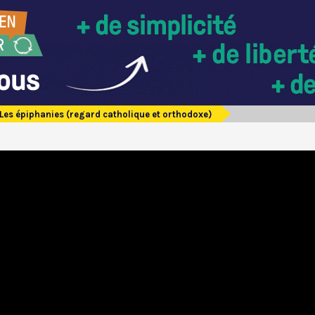
Les épiphanies (regard catholique et orthodoxe)