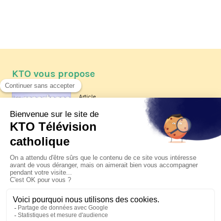
KTO vous propose
Article
Les reportages d'été 2026 de KTO
Article
La visite pastorale du pape Léon
XIV à Assise à suivre sur KTO le
jeudi 6 août
Article
Le pape en Uruguay, Argentine et
Pérou du 6 au 17 novembre 2026