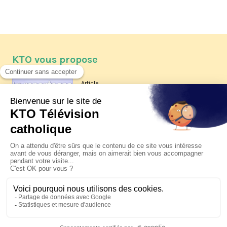
KTO vous propose
Article
Les reportages d'été 2026 de KTO
Article
La visite pastorale du pape Léon
XIV à Assise à suivre sur KTO le
jeudi 6 août
Article
Le pape en Uruguay, Argentine et
Pérou du 6 au 17 novembre 2026