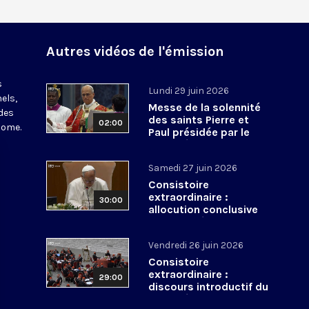
Autres vidéos de l'émission
s
Lundi 29 juin 2026
els,
Messe de la solennité
des
des saints Pierre et
02:00
Rome.
Paul présidée par le
pape Léon XIV - 29 juin
2026
Samedi 27 juin 2026
Consistoire
extraordinaire :
30:00
allocution conclusive
du pape Léon XIV et Te
Deum - 27 juin 2026
Vendredi 26 juin 2026
Consistoire
extraordinaire :
29:00
discours introductif du
pape Léon XIV - 26 juin