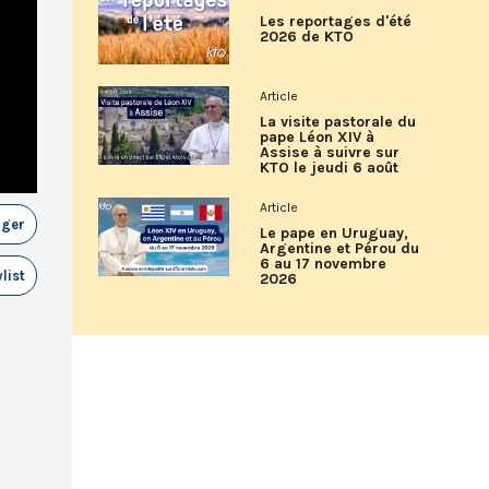
Les reportages d'été
2026 de KTO
Article
La visite pastorale du
pape Léon XIV à
Assise à suivre sur
KTO le jeudi 6 août
Article
ager
Le pape en Uruguay,
Argentine et Pérou du
6 au 17 novembre
list
2026