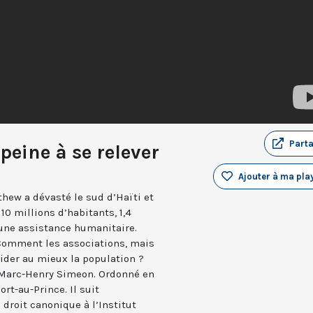
Part
 peine à se relever
Ajouter à ma play
thew a dévasté le sud d’Haïti et
 10 millions d’habitants, 1,4
une assistance humanitaire.
? Comment les associations, mais
aider au mieux la population ?
n Marc-Henry Simeon. Ordonné en
ort-au-Prince. Il suit
droit canonique à l’Institut