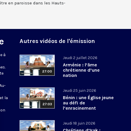
rêtre en paroisse dans les Hauts-
e
Autres vidéos de l'émission
e à
Jeudi 2 juillet 2026
Arménie : l’âme
es.
chrétienne d’une
27:00
te
nation
 Au-
Jeudi 25 juin 2026
Bénin : une Église jeune
et la
au défi de
27:03
l’enracinement
ion
Jeudi 18 juin 2026
Chrétiens d’Irak :