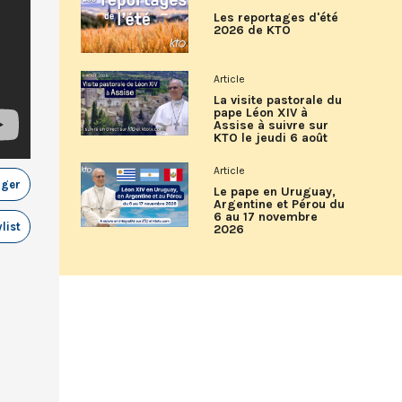
Les reportages d'été
2026 de KTO
Article
La visite pastorale du
pape Léon XIV à
Assise à suivre sur
KTO le jeudi 6 août
Article
ager
Le pape en Uruguay,
Argentine et Pérou du
6 au 17 novembre
list
2026