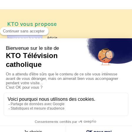
KTO vous propose
Article
Les reportages d'été 2026 de KTO
Article
La visite pastorale du pape Léon
XIV à Assise à suivre sur KTO le
jeudi 6 août
Article
Le pape en Uruguay, Argentine et
Pérou du 6 au 17 novembre 2026