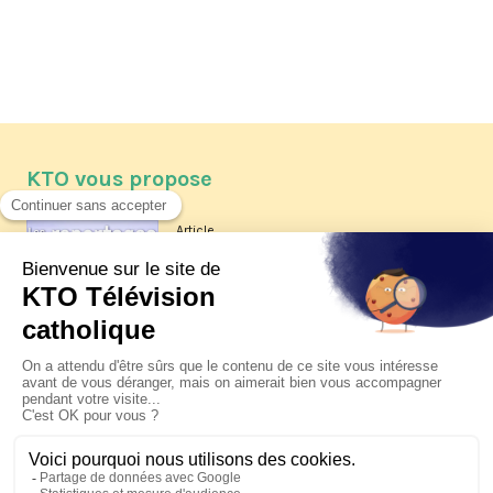
KTO vous propose
Article
Les reportages d'été 2026 de KTO
Article
La visite pastorale du pape Léon
XIV à Assise à suivre sur KTO le
jeudi 6 août
Article
Le pape en Uruguay, Argentine et
Pérou du 6 au 17 novembre 2026