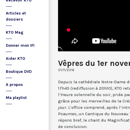
Recevoir KTO
Articles et
dossiers
KTO Mag
Donner mon IFI
Aider KTO
Vêpres du 1er nov
01/11/2016
Boutique DVD
Depuis la cathédrale Notre-Dame de
A propos
17h45 (rediffusion à 20h10), KTO ret
l’Heure solennelle du soir, priée pa
Ma playlist
grâce pour les merveilles de la Cré
jour. L’office comprend, après l’in
Psaumes, un Cantique du Nouveau T
répons bref, le chant du Magnificat,
de conclusion.