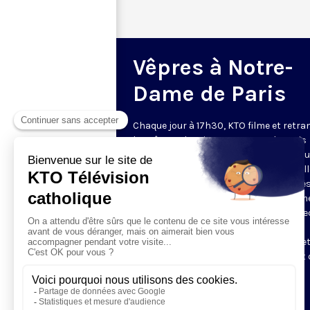
Vêpres à Notre-
Dame de Paris
Chaque jour à 17h30, KTO filme et retr
les Vêpres depuis Notre-Dame de Paris
rouverte. Les Vêpres font partie des He
de l’Office divin, c’est la prière solennel
soir. L’office de Vêpres comprend, aprè
l’introduction, une hymne, deux Psaum
Cantique du Nouveau Testament, une le
brève, le chant d’actions de grâces du
Magnificat, les prières d’intercession e
brève oraison. Les textes des Vêpres et 
messe sont presque toujours ceux
qu’indiquent le site
www.aelf.org
.