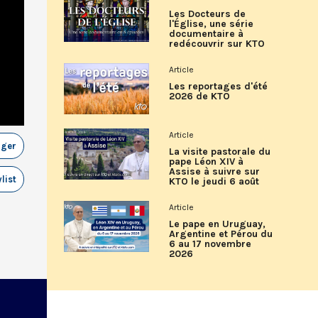
Les Docteurs de
l'Église, une série
documentaire à
redécouvrir sur KTO
Article
Les reportages d'été
2026 de KTO
Article
ager
La visite pastorale du
pape Léon XIV à
Assise à suivre sur
list
KTO le jeudi 6 août
Article
Le pape en Uruguay,
Argentine et Pérou du
6 au 17 novembre
2026