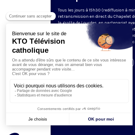
Tous les jours à 15h30 (rediffusion à min
retransmission en direct du Chapelet d
la grotte de Lourdes, en partenariat ave
Sanctuaires. Chaque jour, l'une des qua
méditations des mystères du Rosaire e
proposée en communion de prière avec
pèlerins à Lourdes.
Visiter la page de l'émission