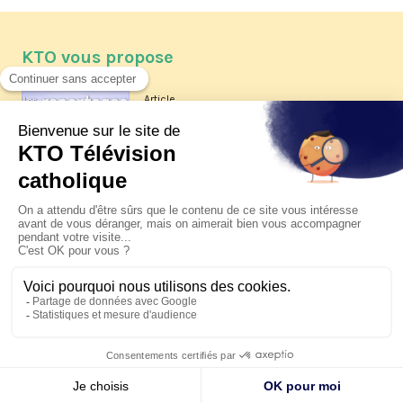
KTO vous propose
Article
Les reportages d'été 2026 de KTO
Article
La visite pastorale du pape Léon
XIV à Assise à suivre sur KTO le
jeudi 6 août
Article
Le pape en Uruguay, Argentine et
Pérou du 6 au 17 novembre 2026
© KTO 2026 —
Contact
—
Mentions légales