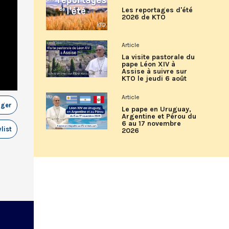
Les reportages d'été
2026 de KTO
Article
La visite pastorale du
pape Léon XIV à
Assise à suivre sur
KTO le jeudi 6 août
Article
ager
Le pape en Uruguay,
Argentine et Pérou du
6 au 17 novembre
list
2026