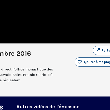
Part
mbre 2016
Ajouter à ma play
 direct l’office monastique des
Gervais-Saint-Protais (Paris 4e),
e Jérusalem.
s
Autres vidéos de l'émission