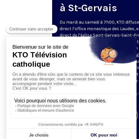
à St-Gervais
Du mardi au samedi à 7h00, KTO diffuse
direct l’office monastique des Laudes, 
direct de l’église Saint-Gervais-Saint-Pr
(Paris IVe), avec les Fraternités Monas
de Jérusalem. Les Laudes – dont le nom
dérivé du terme latin qui signifie "louang
sont d’abord la prière de louange qui ou
journée pour remercier Dieu du don qu’i
fait de ce jour nouveau, et le placer tout
entier sous son regard. Mais son heure
matinale éveille aussi le souvenir de la
Résurrection du Seigneur, "soleil levant
nous visiter" (Lc 1,28).
Visiter la page de l'émission