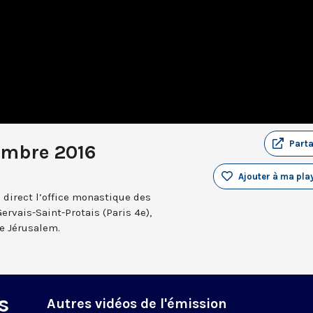
Part
embre 2016
Ajouter à ma play
 direct l’office monastique des
Gervais-Saint-Protais (Paris 4e),
e Jérusalem.
s
Autres vidéos de l'émission