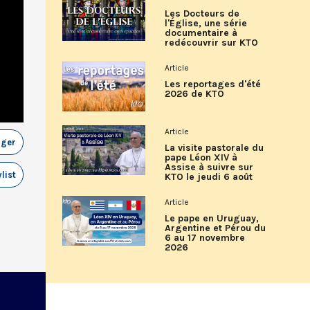
Les Docteurs de
l'Église, une série
documentaire à
redécouvrir sur KTO
Article
Les reportages d'été
2026 de KTO
Article
ager
La visite pastorale du
pape Léon XIV à
Assise à suivre sur
list
KTO le jeudi 6 août
Article
Le pape en Uruguay,
Argentine et Pérou du
6 au 17 novembre
2026