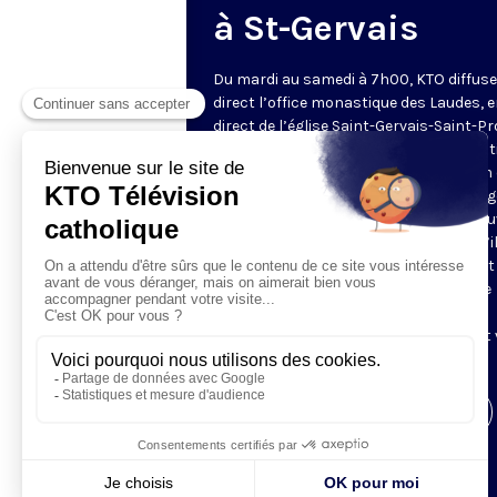
à St-Gervais
Du mardi au samedi à 7h00, KTO diffuse
direct l’office monastique des Laudes, 
direct de l’église Saint-Gervais-Saint-Pr
(Paris IVe), avec les Fraternités Monas
de Jérusalem. Les Laudes – dont le nom
dérivé du terme latin qui signifie "louang
sont d’abord la prière de louange qui ou
journée pour remercier Dieu du don qu’i
fait de ce jour nouveau, et le placer tout
entier sous son regard. Mais son heure
matinale éveille aussi le souvenir de la
Résurrection du Seigneur, "soleil levant
nous visiter" (Lc 1,28).
Visiter la page de l'émission