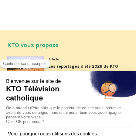
KTO vous propose
Article
Les reportages d'été 2026 de KTO
Article
La visite pastorale du pape Léon
XIV à Assise à suivre sur KTO le
jeudi 6 août
Article
Le pape en Uruguay, Argentine et
Pérou du 6 au 17 novembre 2026