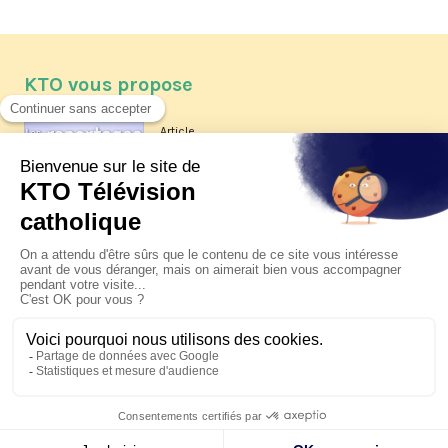
KTO vous propose
Article
Les reportages d'été 2026 de KTO
Article
La visite pastorale du pape Léon
XIV à Assise à suivre sur KTO le
jeudi 6 août
Article
Le pape en Uruguay, Argentine et
Pérou du 6 au 17 novembre 2026