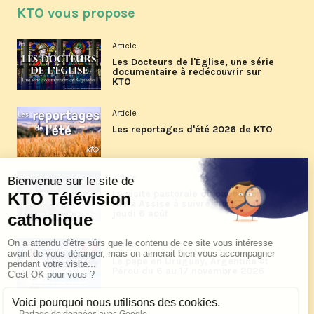
KTO vous propose
Article
Les Docteurs de l'Église, une série
documentaire à redécouvrir sur
KTO
Article
Les reportages d'été 2026 de KTO
Article
La visite pastorale du pape Léon
XIV à Assise à suivre sur KTO le
jeudi 6 août
Article
Le pape en Uruguay, Argentine et
Pérou du 6 au 17 novembre 2026