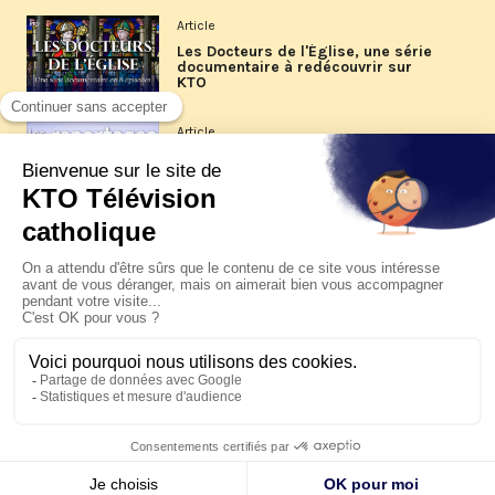
Article
Les Docteurs de l'Église, une série
documentaire à redécouvrir sur
KTO
Article
Les reportages d'été 2026 de KTO
Article
La visite pastorale du pape Léon
XIV à Assise à suivre sur KTO le
jeudi 6 août
Article
Le pape en Uruguay, Argentine et
Pérou du 6 au 17 novembre 2026
© KTO 2026 —
Contact
—
Mentions légales