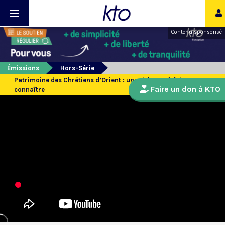
Contenu sponsorisé
Émissions
Hors-Série
Patrimoine des Chrétiens d’Orient : une richesse à faire
Faire un don à KTO
connaître